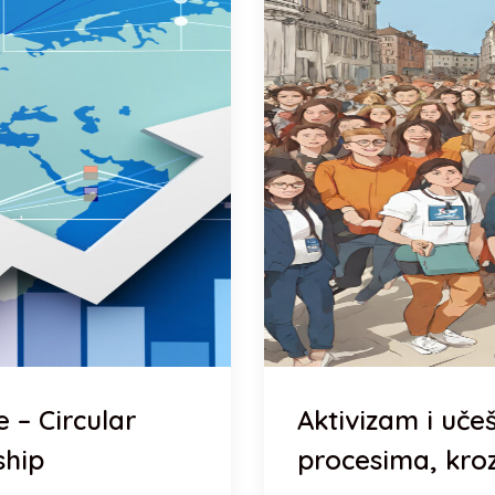
 – Circular
Aktivizam i uč
hip
procesima, kro