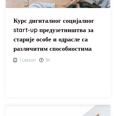
Курс дигиталног социјалног
start-up предузетништва за
старије особе и одрасле са
различитим способностима
1 Lesson
3h