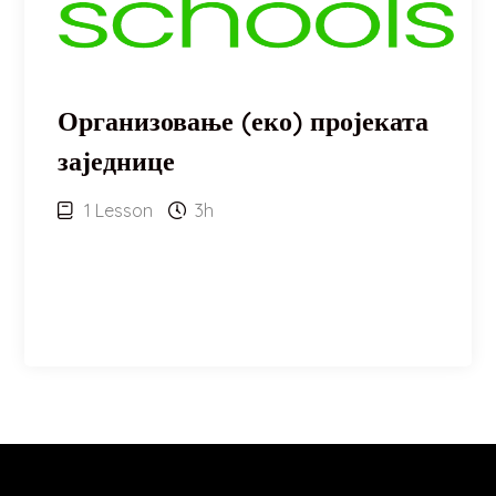
Организовање (еко) пројеката
заједнице
1 Lesson
3h