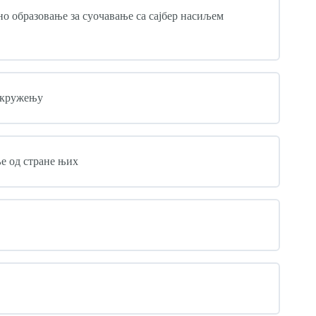
о образовање за суочавање са сајбер насиљем
 окружењу
ље од стране њих