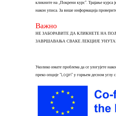
кликните на „Покрени курс“. Трајање курса је
након уписа. За више информација проверит
Важно
НЕ ЗАБОРАВИТЕ ДА КЛИКНЕТЕ НА ПО
ЗАВРШАВАЊА СВАКЕ ЛЕКЦИЈЕ УНУТА
Уколико имате проблема да се улогујете након
преко опције “Login” у горњем десном углу са