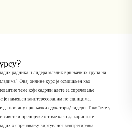
курсу?
адих радника и лидера младих вршњачких група на
ладима“. Овај онлине курс је осмишљен као
левантне теме који садржи алате за спречавање
с је намењен заинтересованим појединцима,
 да постану вршњачки едукатори/лидери. Тако ћете у
и савете и препоруке о томе како да користите
младих о спречавању виртуелног малтретирања.