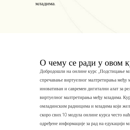
младима.
О чему се ради у овом 
Добродошли на онлине курс „Подстицање мл
спречавање виртуелног малтретирања међу м
иновативан и савремен дигитални алат за ре
виртуелног малтретирања међу младима. Кур
омладинским радницима и младима који желе
скоро свих 10 модула онлине курса често наћ
одређене информације за рад на едукацији 