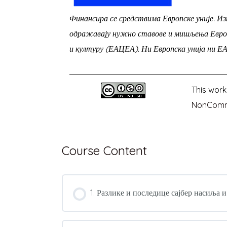
Финансира се средствима Европске уније. И
одражавају нужно ставове и мишљења Европс
и културу (ЕАЦЕА). Ни Европска унија ни Е
This work
NonCommer
Course Content
1. Разлике и последице сајбер насиља 