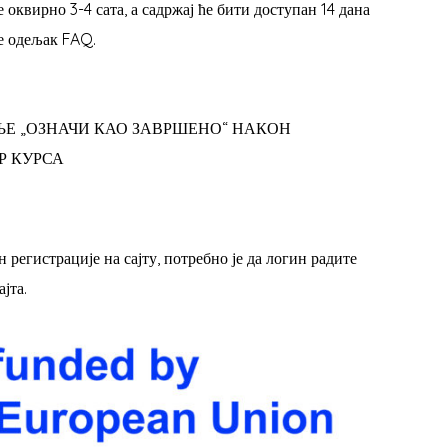
 оквирно 3-4 сата, а садржај ће бити доступан 14 дана
е одељак FAQ.
ЉЕ „ОЗНАЧИ КАО ЗАВРШЕНО“ НАКОН
Р КУРСА
 регистрације на сајту, потребно је да логин радите
јта.