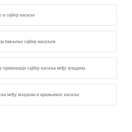
 и сајбер насиље
 за бављење сајбер насиљем
у превенцији сајбер насиља међу младима
сиља међу младима и вршњачког насиља