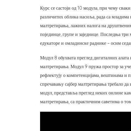
Курс се састоји од 10 модула, при чему свак
различитих облика насиља, рада са младима 
малтретирања, лажних налога на друштвеним
појединце, групе и заједнице. Последња три
едукаторе и омладинске раднике – осим седам
Модул 8 обухвата преглед дигиталних алата 
малтретирања. Модул 9 пружа простор за уч
рефлектују о компетенцијама, вештинама и п
спречавању сајбер малтретирања требало да 
модул, представља преглед неких онлине кам
малтретирања, са практичним саветима о то