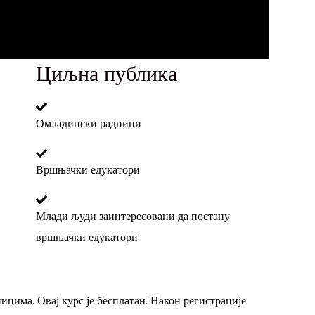
Циљна публика
Омладински радници
Вршњачки едукатори
Млади људи заинтересовани да постану
вршњачки едукатори
ицима. Овај курс је бесплатан. Након регистрације