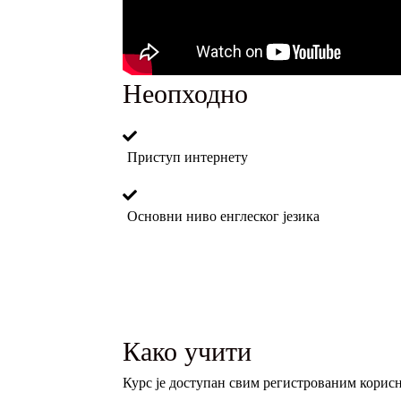
Неопходно
Приступ интернету
Основни ниво енглеског језика
Како учити
Курс је доступан свим регистрованим корисн