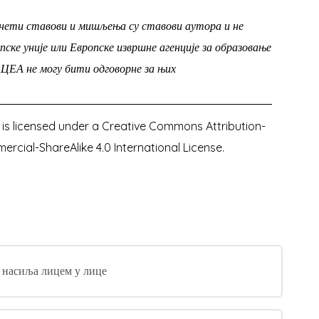
знети ставови и мишљења су ставови аутора и не
ке уније или Европске извршне агенције за образовање
АЦЕА не могу бити одговорне за њих
 is licensed under a
Creative Commons Attribution-
cial-ShareAlike 4.0 International License
.
и насиља лицем у лице