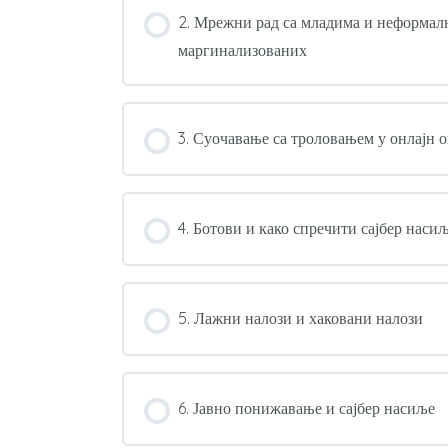
2. Мрежни рад са младима и неформалн
маргинализованих
3. Суочавање са троловањем у онлајн
4. Ботови и како спречити сајбер наси
5. Лажни налози и хаковани налози
6. Јавно понижавање и сајбер насиље