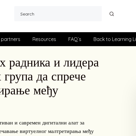
 partners
Resources
FAQ`s
Back to Learning L
 радника и лидера
група да спрече
тирање међу
тиван и савремен дигитални алат за
речавање виртуелног малтретирања међу