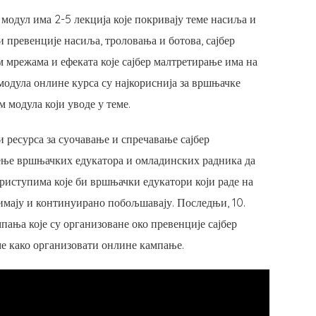
и модул има 2-5 лекција које покривају теме насиља и
и превенције насиља, троловања и ботова, сајбер
 мрежама и ефеката које сајбер малтретирање има на
 модула онлине курса су најкориснија за вршњачке
 модула који уводе у теме.
и ресурса за суочавање и спречавање сајбер
ење вршњачких едукатора и омладинских радника да
риступима које би вршњачки едукатори који раде на
имају и континуирано побољшавају. Последњи, 10.
пања које су организоване око превенције сајбер
ме како организовати онлине кампање.