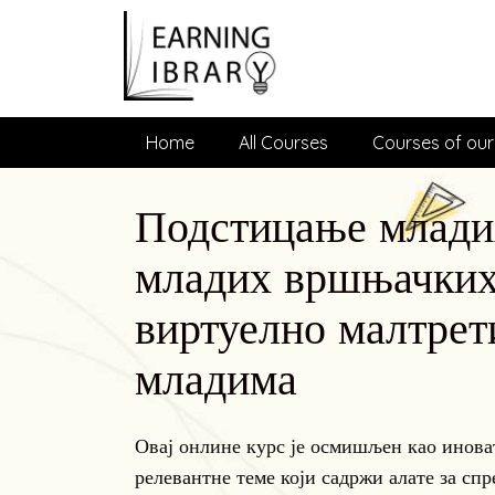
Home
All Courses
Courses of our
Подстицање младих
младих вршњачких 
виртуелно малтре
младима
Овај онлине курс је осмишљен као инова
релевантне теме који садржи алате за сп