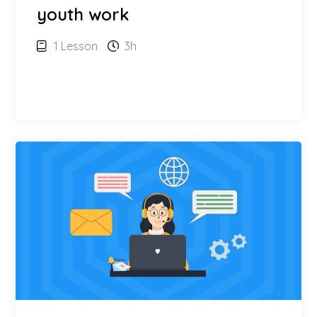
youth work
1 Lesson
3h