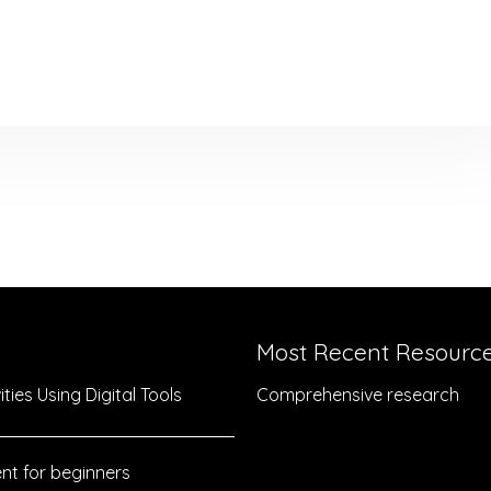
Most Recent Resourc
ties Using Digital Tools
Comprehensive research
nt for beginners