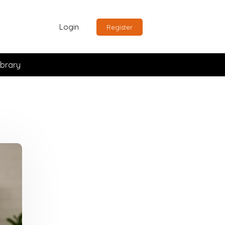
Login
Register
ibrary