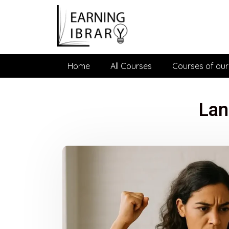
Home
All Courses
Courses of our
Lan