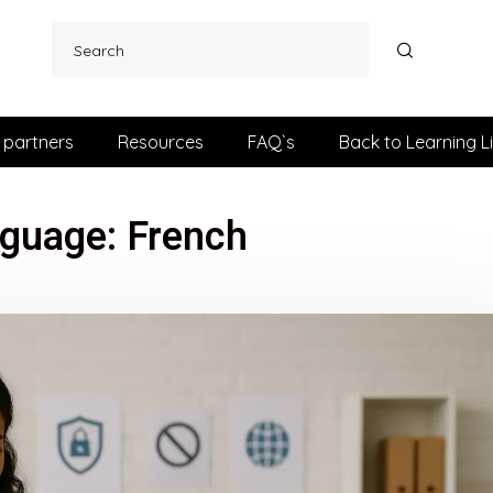
 partners
Resources
FAQ`s
Back to Learning L
guage:
French