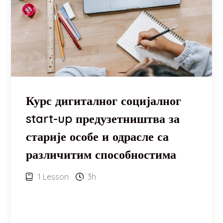
Курс дигиталног социјалног
start-up предузетништва за
старије особе и одрасле са
различитим способностима
1 Lesson
3h