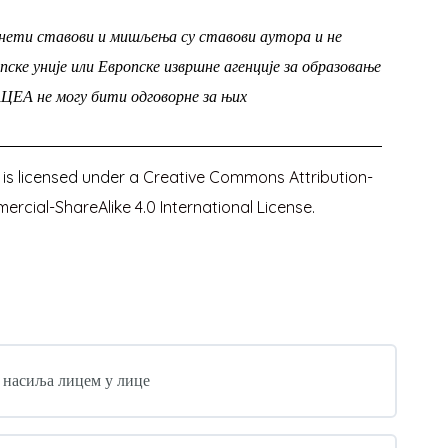
знети ставови и мишљења су ставови аутора и не
ке уније или Европске извршне агенције за образовање
АЦЕА не могу бити одговорне за њих
 is licensed under a
Creative Commons Attribution-
cial-ShareAlike 4.0 International License
.
и насиља лицем у лице