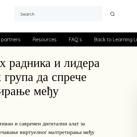
 partners
Resources
FAQ`s
Back to Learning L
 радника и лидера
група да спрече
тирање међу
тиван и савремен дигитални алат за
речавање виртуелног малтретирања међу