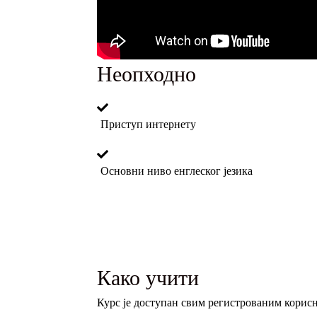
Неопходно
Приступ интернету
Основни ниво енглеског језика
Како учити
Курс је доступан свим регистрованим корисн