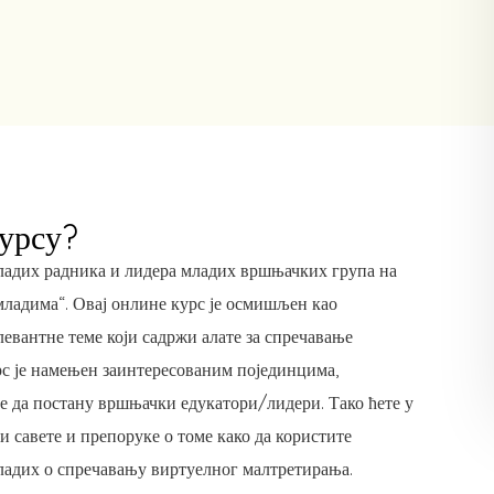
курсу?
адих радника и лидера младих вршњачких група на
ладима“. Овај онлине курс је осмишљен као
левантне теме који садржи алате за спречавање
с је намењен заинтересованим појединцима,
 да постану вршњачки едукатори/лидери. Тако ћете у
и савете и препоруке о томе како да користите
младих о спречавању виртуелног малтретирања.