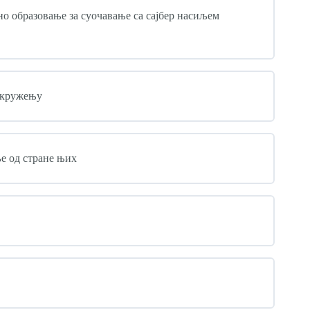
о образовање за суочавање са сајбер насиљем
 окружењу
ље од стране њих