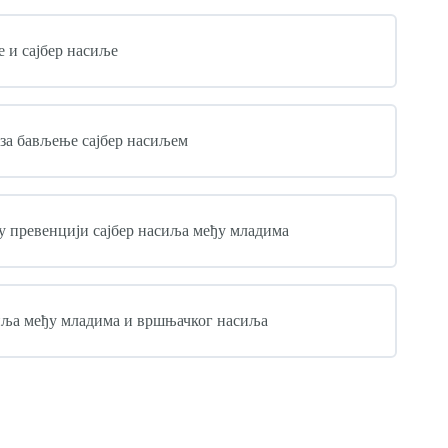
 и сајбер насиље
 за бављење сајбер насиљем
у превенцији сајбер насиља међу младима
сиља међу младима и вршњачког насиља