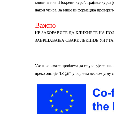
кликните на „Покрени курс“. Трајање курса је
након уписа. За више информација проверит
Важно
НЕ ЗАБОРАВИТЕ ДА КЛИКНЕТЕ НА ПО
ЗАВРШАВАЊА СВАКЕ ЛЕКЦИЈЕ УНУТА
Уколико имате проблема да се улогујете након
преко опције “Login” у горњем десном углу са