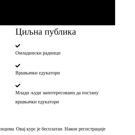
Циљна публика
Омладински радници
Вршњачки едукатори
Млади људи заинтересовани да постану
вршњачки едукатори
ицима. Овај курс је бесплатан. Након регистрације