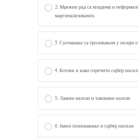
2. Мрежни рад са младима и неформалн
маргинализованих
3. Суочавање са троловањем у онлајн
4. Ботови и како спречити сајбер наси
5. Лажни налози и хаковани налози
6. Јавно понижавање и сајбер насиље