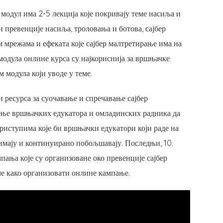
и модул има 2-5 лекција које покривају теме насиља и
и превенције насиља, троловања и ботова, сајбер
 мрежама и ефеката које сајбер малтретирање има на
 модула онлине курса су најкориснија за вршњачке
 модула који уводе у теме.
и ресурса за суочавање и спречавање сајбер
ење вршњачких едукатора и омладинских радника да
риступима које би вршњачки едукатори који раде на
имају и континуирано побољшавају. Последњи, 10.
пања које су организоване око превенције сајбер
ме како организовати онлине кампање.