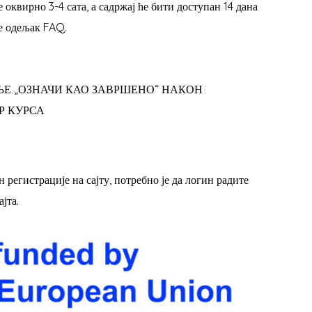
 оквирно 3-4 сата, а садржај ће бити доступан 14 дана
е одељак FAQ.
ЉЕ „ОЗНАЧИ КАО ЗАВРШЕНО“ НАКОН
Р КУРСА
 регистрације на сајту, потребно је да логин радите
јта.