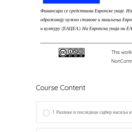
Финансира се средствима Европске уније. И
одражавају нужно ставове и мишљења Европс
и културу (ЕАЦЕА). Ни Европска унија ни Е
This work
NonCommer
Course Content
1. Разлике и последице сајбер насиља 