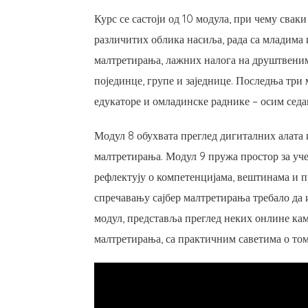
Курс се састоји од 10 модула, при чему свак
различитих облика насиља, рада са младима 
малтретирања, лажних налога на друштвеним
појединце, групе и заједнице. Последња три
едукаторе и омладинске раднике – осим седам
Модул 8 обухвата преглед дигиталних алата 
малтретирања. Модул 9 пружа простор за уч
рефлектују о компетенцијама, вештинама и п
спречавању сајбер малтретирања требало да 
модул, представља преглед неких онлине кам
малтретирања, са практичним саветима о то