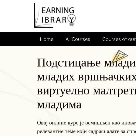
Home
All Courses
Courses of our
Подстицање младих
младих вршњачких 
виртуелно малтре
младима
Овај онлине курс је осмишљен као инова
релевантне теме који садржи алате за сп