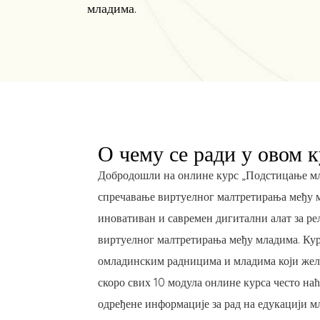
младима.
О чему се ради у овом 
Добродошли на онлине курс „Подстицање мл
спречавање виртуелног малтретирања међу м
иновативан и савремен дигитални алат за ре
виртуелног малтретирања међу младима. Кур
омладинским радницима и младима који желе
скоро свих 10 модула онлине курса често наћ
одређене информације за рад на едукацији 