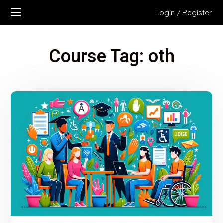
Login
Register
/
Course Tag:
oth